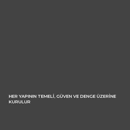
HER YAPININ TEMELI, GÜVEN VE DENGE ÜZERINE
KURULUR
Mimarlıkta Güven, Estetik
&
Fonksiyonellik