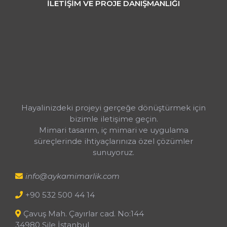
İLETİŞİM VE PROJE DANIŞMANLIĞI
Projeleriniz İçin
Ücretsiz Ön
Görüşme Planlayın
Hayalinizdeki projeyi gerçeğe dönüştürmek için
bizimle iletişime geçin.
Mimari tasarım, iç mimari ve uygulama
süreçlerinde ihtiyaçlarınıza özel çözümler
sunuyoruz.
info@aykamimarlik.com
+90 532 500 44 14
Çavuş Mah. Çayırlar cad. No:144
34980 Şile İstanbul