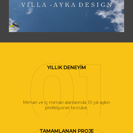
YILLIK DENEYIM
Mimari ve iç mimari alanlarında 10 yılı aşkın
profesyonel tecrübe.
TAMAMLANAN PROJE