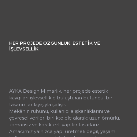
HER PROJEDE ÖZGÜNLÜK, ESTETIK VE
İŞLEVSELLIK
Mekâna Değer Katan
Mimari Yaklaşım
AYKA Design Mimarlık, her projede estetik
kaygıları işlevsellikle buluşturan bütüncül bir
tasarım anlayışıyla çalışır.
Mekânın ruhunu, kullanıcı alışkanlıklarını ve
çevresel verileri birlikte ele alarak; uzun ömürlü,
zamansız ve karakterli yapılar tasarlarız.
Amacımız yalnızca yapı üretmek değil, yaşam